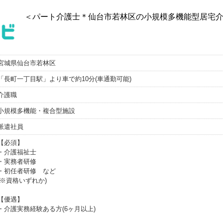
＜パート介護士＊仙台市若林区の小規模多機能型居宅介護＞
宮城県仙台市若林区
「長町一丁目駅」より車で約10分(車通勤可能)
介護職
小規模多機能・複合型施設
派遣社員
【必須】
・介護福祉士
・実務者研修
・初任者研修 など
(※資格いずれか)
【優遇】
・介護実務経験ある方(6ヶ月以上)