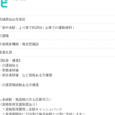
宮城県仙台市泉区
「泉中央駅」より車で約20分♪ お車での通勤便利！
介護職
小規模多機能・複合型施設
派遣社員
【歓迎・優遇】
・介護福祉士
・実務者研修
・初任者研修 など資格ある方優遇
・介護実務経験ある方優遇
＼未経験・無資格の方も応募可◎／
《資格取得支援制度あり》
＊資格取得費用→全額キャッシュバック
＊派遣期間中に12分割で毎月給料とは別に支給します！