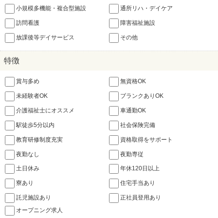
小規模多機能・複合型施設
通所リハ・デイケア
訪問看護
障害福祉施設
放課後等デイサービス
その他
特徴
賞与多め
無資格OK
未経験者OK
ブランクありOK
介護福祉士にオススメ
車通勤OK
駅徒歩5分以内
社会保険完備
教育研修制度充実
資格取得をサポート
夜勤なし
夜勤専従
土日休み
年休120日以上
寮あり
住宅手当あり
託児施設あり
正社員登用あり
オープニング求人