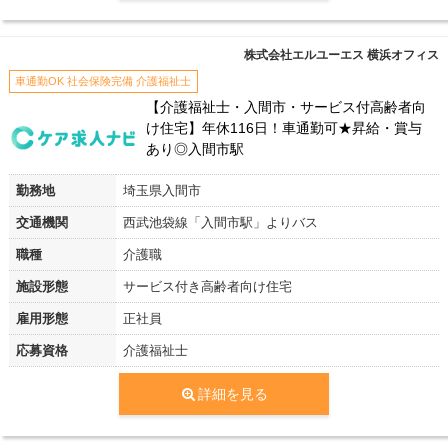
株式会社エルユーエス 横浜オフィス
車通勤OK 社会保険完備 介護福祉士
【介護福祉士・入間市・サービス付高齢者向
け住宅】年休116日！車通勤可★昇給・賞与
あり◎入間市駅
勤務地
埼玉県入間市
交通機関
西武池袋線「入間市駅」よりバス
職種
介護職
施設形態
サービス付き高齢者向け住宅
雇用形態
正社員
応募資格
介護福祉士
詳細を見る