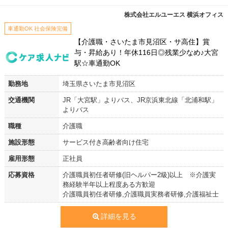
株式会社エルユーエス 横浜オフィス
車通勤OK 社会保険完備
【介護職・さいたま市見沼区・サ高住】賞
与・昇給あり！年休116日◎残業少なめ♪大宮
駅☆車通勤OK
勤務地
埼玉県さいたま市見沼区
交通機関
JR「大宮駅」よりバス、JR京浜東北線「北浦和駅」
よりバス
職種
介護職
施設形態
サービス付き高齢者向け住宅
雇用形態
正社員
応募資格
介護職員初任者研修(旧ヘルパー2級)以上 ※介護実
務経験半年以上程度ある方歓迎
介護職員初任者研修,介護職員実務者研修,介護福祉士
詳細を見る