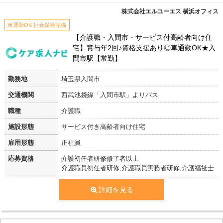
株式会社エルユーエス 横浜オフィス
車通勤OK 社会保険完備
【介護職・入間市・サービス付高齢者向け住
宅】賞与年2回♪資格支援あり◎車通勤OK★入
間市駅【常勤】
勤務地
埼玉県入間市
交通機関
西武池袋線「入間市駅」よりバス
職種
介護職
施設形態
サービス付き高齢者向け住宅
雇用形態
正社員
応募資格
介護初任者研修修了者以上
介護職員初任者研修,介護職員実務者研修,介護福祉士
詳細を見る